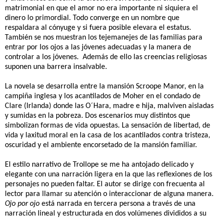
matrimonial en que el amor no era importante ni siquiera el
dinero lo primordial. Todo converge en un nombre que
respaldara al cónyuge y si fuera posible elevara el estatus.
También se nos muestran los tejemanejes de las familias para
entrar por los ojos a las jóvenes adecuadas y la manera de
controlar a los jóvenes.
Además de ello las creencias religiosas
suponen una barrera insalvable.
La novela se desarrolla entre la mansión Scroope Manor, en la
campiña inglesa y los acantilados de Moher en el condado de
Clare (Irlanda) donde las O´Hara, madre e hija, malviven aisladas
y sumidas en la pobreza. Dos escenarios muy distintos que
simbolizan formas de vida opuestas. La sensación de libertad, de
vida y laxitud moral en la casa de los acantilados contra tristeza,
oscuridad y el ambiente encorsetado de la mansión familiar.
El estilo narrativo de Trollope se me ha antojado delicado y
elegante con una narración ligera en la que las reflexiones de los
personajes no pueden faltar. El autor se dirige con frecuenta al
lector para llamar su atención o interaccionar de alguna manera.
Ojo por ojo
está narrada en tercera persona a través de una
narración lineal y estructurada en dos volúmenes divididos a su