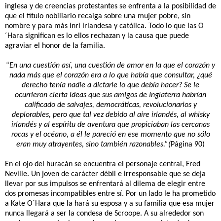
inglesa y de creencias protestantes se enfrenta a la posibilidad de
que el título nobiliario recaiga sobre una mujer pobre, sin
nombre y para más inri irlandesa y católica. Todo lo que las O
´Hara significan es lo ellos rechazan y la causa que puede
agraviar el honor de la familia.
“
En una cuestión así, una cuestión de amor en la que el corazón y
nada más que el corazón era a lo que había que consultar, ¿qué
derecho tenía nadie a dictarle lo que debía hacer? Se le
ocurrieron cierta ideas que sus amigos de Inglaterra habrían
calificado de salvajes, democráticas, revolucionarios y
deplorables, pero que tal vez debido al aire irlandés, al whisky
irlandés y al espíritu de aventura que propiciaban las cercanas
rocas y el océano, a él le pareció en ese momento que no sólo
eran muy atrayentes, sino también razonables.”(
Página 90)
En el ojo del huracán se encuentra el personaje central, Fred
Neville. Un joven de carácter débil e irresponsable que se deja
llevar por sus impulsos se enfrentará al dilema de elegir entre
dos promesas incompatibles entre sí. Por un lado le ha prometido
a Kate O´Hara que la hará su esposa y a su familia que esa mujer
nunca llegará a ser la condesa de Scroope. A su alrededor son