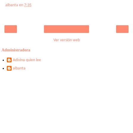
albanta
en
7:35
‹
›
Inicio
Ver versión web
Administradora
Adivina quien lee
albanta