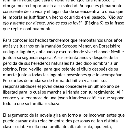
familia ni nadie que vaya a visitarla aunque ella tampoco le
otorga mucha importancia a su soledad. Aunque es plenamente
consciente de su vida y el lugar donde se encuentra lo único que
le importa es justificar un hecho ocurrido en el pasado.
“Ojo por
ojo y diente por diente. ¿No es esa la ley?”
(Página 9) es la frase
que repite continuamente.
Para conocer los hechos tendremos que remontarnos unos años
atrás y situarnos en la mansión Scroope Manor, en Dorsetshire,
un lugar lúgubre, anticuado y oscuro donde vive el conde Neville
junto a su segunda esposa. A sus setenta años y después de la
pérdida de sus herederos naturales ha decidido nombrar a un
sobrino, Fred Neville, para que ostente el título después de su
muerte junto a todas las ingentes posesiones que lo acompañan.
Pero antes de mudarse de forma definitiva y asumir sus
responsabilidades el joven desea concederse un último año de
libertad para lo cual se marcha a Irlanda con su regimiento. Allí
conoce y se enamora de una joven irlandesa católica que supone
todo lo que su familia rechaza.
El argumento de la novela gira en torno a los inconvenientes que
puede causar esta relación entre dos personas de tan distinta
clase social. En ella una familia de alta alcurnia, opulenta,